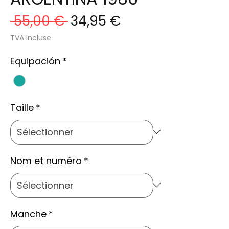
Prix
Prix
 55,00 € 
34,95 €
original
promotionnel
TVA Incluse
Equipación
*
Taille
*
Nom et numéro
*
Manche
*