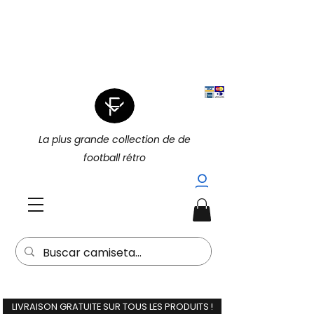
|
4 POUR 3 SUR TOUT (PROMOTION
|
4 POUR 3)
15 % DE RÉDUCTION
SUPPLÉMENTAIRE À L'ACHAT DE 2
(15EXTRA) |
La plus grande collection de de
football rétro
LIVRAISON GRATUITE SUR TOUS LES PRODUITS !