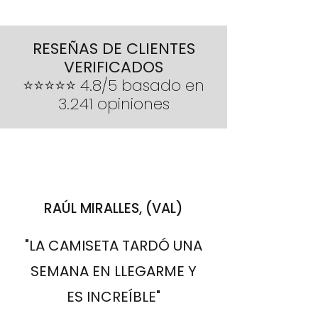
60CM
79CM
tras la entrega
- Envío estándar 10-20 días hábiles
óptimas o sucede algún
- Devoluciones o cambios 14 días
inconveniente por el cual no se
tras la entrega
RESEÑAS DE CLIENTES
pueda entregar, se reembolsará el
VERIFICADOS
importe íntegro del pedido
⭐⭐⭐⭐⭐ 4.8/5 basado en
3.241 opiniones
RAÚL MIRALLES, (VAL)
"LA CAMISETA TARDÓ UNA
SEMANA EN LLEGARME Y
ES INCREÍBLE"