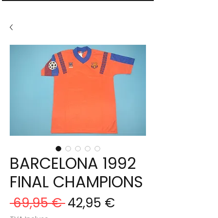
BARCELONA 1992
FINAL CHAMPIONS
Prix
Prix
 69,95 € 
42,95 €