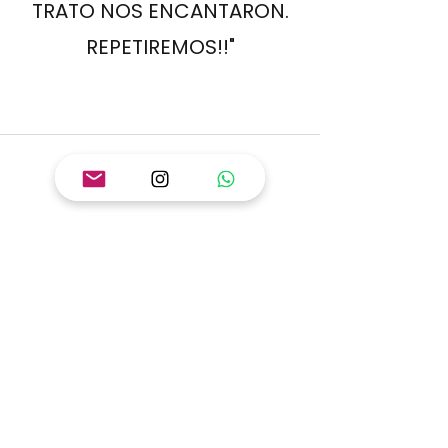
TRATO NOS ENCANTARON.
REPETIREMOS!!"
SUSANA GARCÍA, (BCN)
"PREGUNTÉ POR ENVÍO
EXPRESS, YA QUE
NECESITABA UNAS
CAMISETAS PARA REGALAR Y