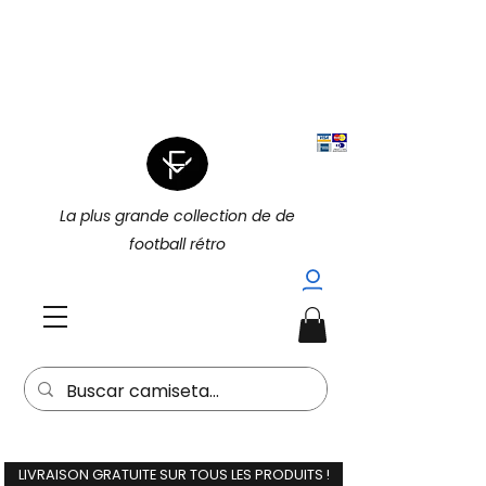
|
4 POUR 3 SUR TOUT (PROMOTION
|
4 POUR 3)
15 % DE RÉDUCTION
SUPPLÉMENTAIRE À L'ACHAT DE 2
(15EXTRA) |
La plus grande collection de de
football rétro
LIVRAISON GRATUITE SUR TOUS LES PRODUITS !