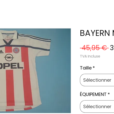
BAYERN 
Pr
 45,95 € 
3
o
TVA Incluse
Taille
*
Sélectionner
ÉQUIPEMENT
*
Sélectionner