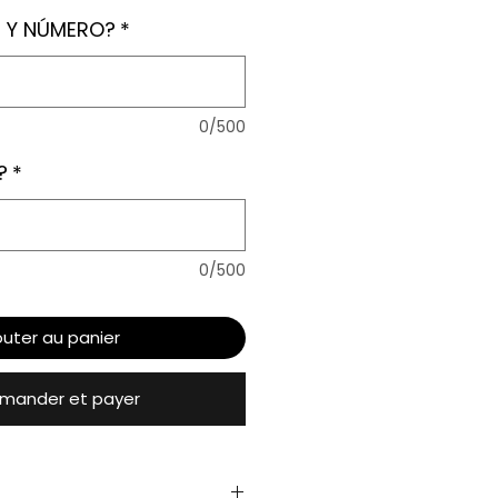
 Y NÚMERO?
*
0/500
?
*
0/500
outer au panier
ander et payer