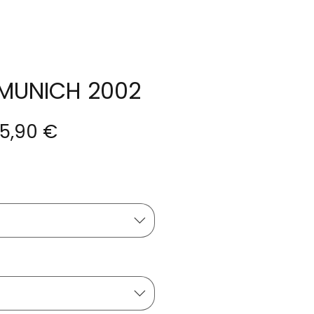
MUNICH 2002
ix
Prix
5,90 €
riginal
promotionnel