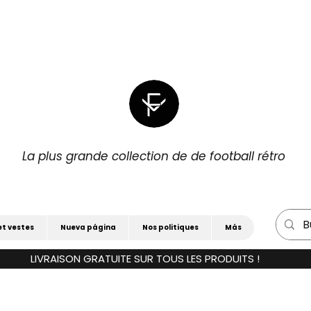
|
POUR 3)
15 % DE RÉDUCTION SUPPLÉM
La plus grande collection de de football rétro
et vestes
Nueva página
Nos politiques
Más
LIVRAISON GRATUITE SUR TOUS LES PRODUITS !