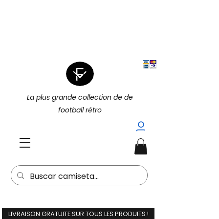
|
4 POUR 3 SUR TOUT (PROMOTION
|
4 POUR 3)
15 % DE RÉDUCTION
SUPPLÉMENTAIRE À L'ACHAT DE 2
(15EXTRA) |
La plus grande collection de de
football rétro
LIVRAISON GRATUITE SUR TOUS LES PRODUITS !