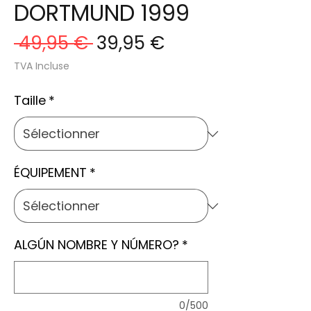
DORTMUND 1999
Prix
Prix
 49,95 € 
39,95 €
original
promotionnel
TVA Incluse
Taille
*
ÉQUIPEMENT
*
ALGÚN NOMBRE Y NÚMERO?
*
0/500