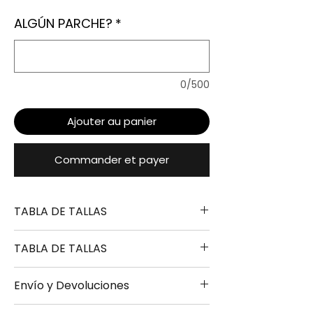
ALGÚN PARCHE?
*
0/500
Ajouter au panier
Commander et payer
TABLA DE TALLAS
TABLA DE TALLAS
TALLA
ALTURA
PECHO
LARGO
Envío y Devoluciones
S
165-170
49-
67-
TALLA
ALTURA
PECHO
LARGO
51CM
69CM