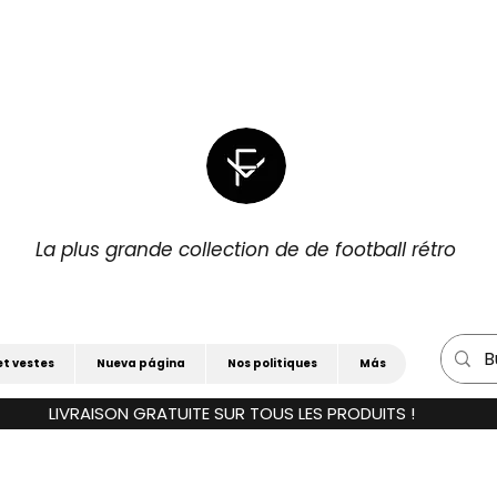
|
POUR 3)
15 % DE RÉDUCTION SUPPLÉM
La plus grande collection de de football rétro
et vestes
Nueva página
Nos politiques
Más
LIVRAISON GRATUITE SUR TOUS LES PRODUITS !