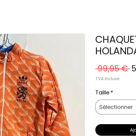
CHAQUET
HOLANDA
P
 99,95 € 
5
o
TVA Incluse
Taille
*
Sélectionner
Aj