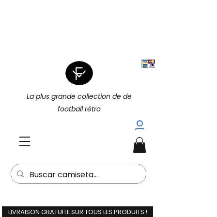
|
4 POUR 3 SUR TOUT (PROMOTION
|
4 POUR 3)
15 % DE RÉDUCTION
SUPPLÉMENTAIRE À L'ACHAT DE 2
(15EXTRA) |
La plus grande collection de de
football rétro
LIVRAISON GRATUITE SUR TOUS LES PRODUITS !