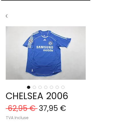
CHELSEA 2006
Prix
Prix
 62,95 € 
37,95 €
original
promotionnel
TVA Incluse