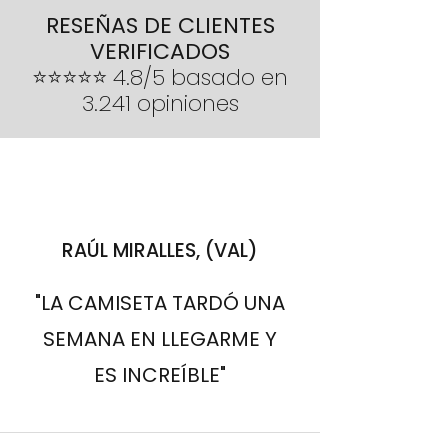
inconveniente por el cual no se
tras la entrega
RESEÑAS DE CLIENTES
pueda entregar, se reembolsará el
VERIFICADOS
importe íntegro del pedido
⭐⭐⭐⭐⭐ 4.8/5 basado en
3.241 opiniones
RAÚL MIRALLES, (VAL)
"LA CAMISETA TARDÓ UNA
SEMANA EN LLEGARME Y
ES INCREÍBLE"