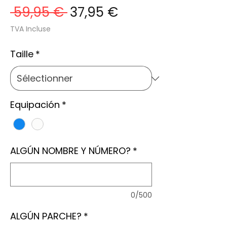
Prix
Prix
 59,95 € 
37,95 €
original
promotionnel
TVA Incluse
Taille
*
Equipación
*
ALGÚN NOMBRE Y NÚMERO?
*
0/500
ALGÚN PARCHE?
*