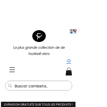
|
4 POUR 3 SUR TOUT (PROMOTION
|
4 POUR 3)
15 % DE RÉDUCTION
SUPPLÉMENTAIRE À L'ACHAT DE 2
(15EXTRA) |
La plus grande collection de de
football rétro
LIVRAISON GRATUITE SUR TOUS LES PRODUITS !