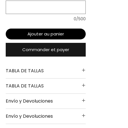
0/500
Ajouter au panier
Commander et payer
TABLA DE TALLAS
TABLA DE TALLAS
TALLA
ALTURA
PECHO
LARGO
Envío y Devoluciones
S
165-170
49-
67-
TALLA
ALTURA
PECHO
LARGO
51CM
69CM
Envío y Devoluciones
- Envío 24/48h disponible bajo
S
165-170
49-
67-
M
170-175
51-
69-
consulta previa obligatoria
51CM
69CM