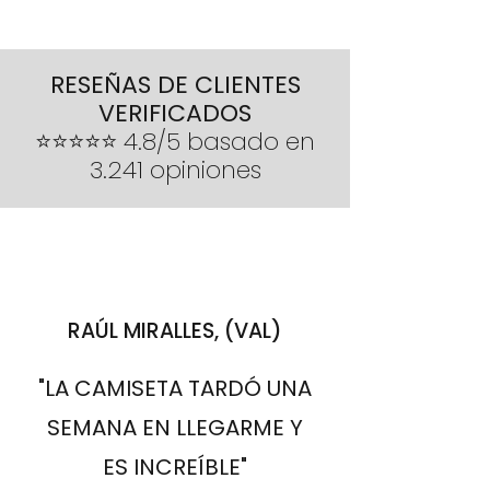
Si el pedido no está en condiciones
60CM
79CM
tras la entrega
- Envío estándar 10-20 días hábiles
óptimas o sucede algún
- Devoluciones o cambios 14 días
inconveniente por el cual no se
tras la entrega
RESEÑAS DE CLIENTES
pueda entregar, se reembolsará el
VERIFICADOS
importe íntegro del pedido
⭐⭐⭐⭐⭐ 4.8/5 basado en
3.241 opiniones
RAÚL MIRALLES, (VAL)
"LA CAMISETA TARDÓ UNA
SEMANA EN LLEGARME Y
ES INCREÍBLE"