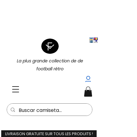
|
4 POUR 3 SUR TOUT (PROMOTION
|
4 POUR 3)
15 % DE RÉDUCTION
SUPPLÉMENTAIRE À L'ACHAT DE 2
(15EXTRA) |
La plus grande collection de de
football rétro
LIVRAISON GRATUITE SUR TOUS LES PRODUITS !