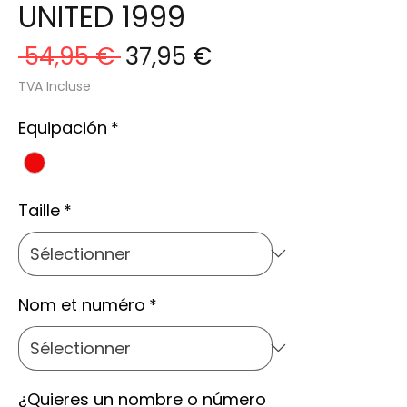
UNITED 1999
Prix
Prix
 54,95 € 
37,95 €
original
promotionnel
TVA Incluse
Equipación
*
Taille
*
Nom et numéro
*
¿Quieres un nombre o número