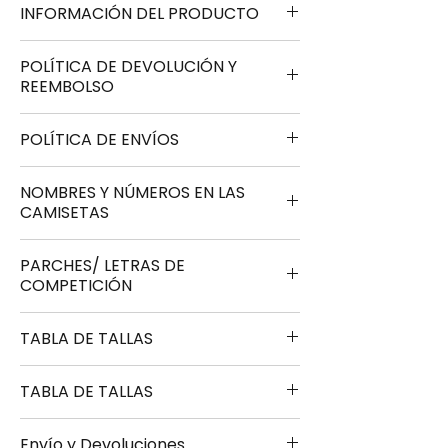
INFORMACIÓN DEL PRODUCTO
Camiseta Nigeria 1994 Adidas.
POLÍTICA DE DEVOLUCIÓN Y
Nueva a estrenar.
REEMBOLSO
Primera o segunda equipación.
Manga corta.
En caso de devolución del
POLÍTICA DE ENVÍOS
Personalílaza con el nombre y
producto, el cliente se hará cargo
número que desees (si no se
de los gastos de envío en un plazo
Los envíos son
totalmente
NOMBRES Y NÚMEROS EN LAS
encuentra entre nuestras
máximo de 7 días desde la
gratuitos.
CAMISETAS
opciones, rellena la casilla inferior y
recepción, en su envoltorio original,
El tiempo estimado de entrega son
cuéntanos lo que quieres que
con la etiqueta y sin usar.
de 10 a 35 días en función del stock
Todos los nombres y números que
PARCHES/ LETRAS DE
ponga en tu camiseta)
En caso de dudas o para más
disponible o el tipo de
ofecemos son exactos a los
COMPETICIÓN
Disponible en tallas S-XL
informacíon contacta con
personalización deseada.
utilizados en cada época.
S (162-172cm)
nosotros en
Personaliza tu camiseta
Ofrecemos una amplia variedad de
TABLA DE TALLAS
M (172-178cm)
futbolvintage.es@gmail.com
GRATIS
con una compra superior a
parches para personalizar tu
L (178-185cm)
50€.
camiseta, como por ejemplo,
XL (185-193cm)
TABLA DE TALLAS
En pedidos de menor valor,
Champions League, La Liga, Premier
TALLA
ALTURA
PECHO
LARGO
únicamente te costará 1,95€.
League, etc.
Además en camisetas de finales es
Envío y Devoluciones