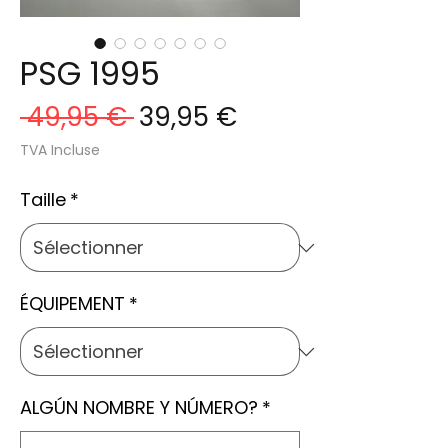
PSG 1995
Prix
Prix
 49,95 € 
39,95 €
original
promotionnel
TVA Incluse
Taille
*
ÉQUIPEMENT
*
ALGÚN NOMBRE Y NÚMERO?
*