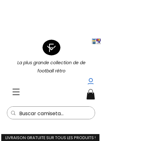
|
4 POUR 3 SUR TOUT (PROMOTION
|
4 POUR 3)
15 % DE RÉDUCTION
SUPPLÉMENTAIRE À L'ACHAT DE 2
(15EXTRA) |
La plus grande collection de de
football rétro
LIVRAISON GRATUITE SUR TOUS LES PRODUITS !