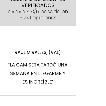
VERIFICADOS
importe íntegro del pedido
⭐⭐⭐⭐⭐ 4.8/5 basado en
3.241 opiniones
RAÚL MIRALLES, (VAL)
"LA CAMISETA TARDÓ UNA
SEMANA EN LLEGARME Y
ES INCREÍBLE"