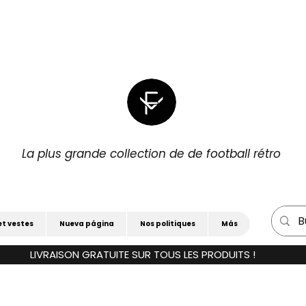
|
POUR 3)
15 % DE RÉDUCTION SUPPLÉM
La plus grande collection de de football rétro
et vestes
Nueva página
Nos politiques
Más
LIVRAISON GRATUITE SUR TOUS LES PRODUITS !