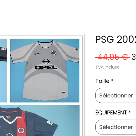
PSG 200
P
 44,95 € 
3
o
TVA Incluse
Taille
*
Sélectionner
ÉQUIPEMENT
*
Sélectionner