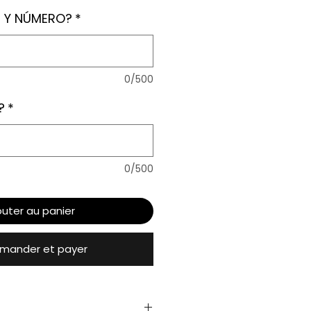
 Y NÚMERO?
*
0/500
?
*
0/500
outer au panier
ander et payer