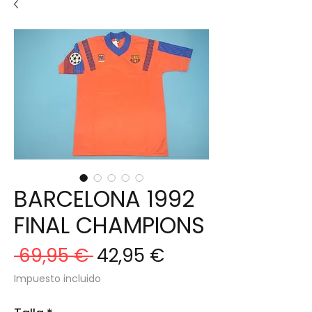
BARCELONA 1992
FINAL CHAMPIONS
Precio
Precio
 69,95 € 
42,95 €
de
Impuesto incluido
oferta