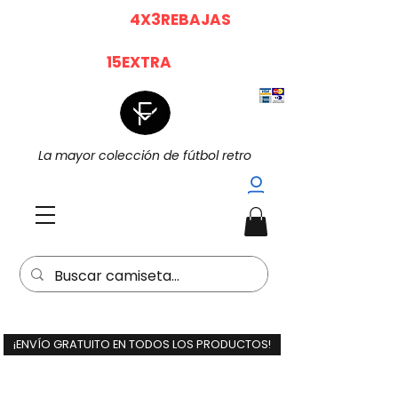
|
|
4X3 EN TODO (
4X3REBAJAS
)
15%
Dto. EXTRA POR LA COMPRA DE 2
(
15EXTRA
) |
La mayor colección de fútbol retro
¡ENVÍO GRATUITO EN TODOS LOS PRODUCTOS!