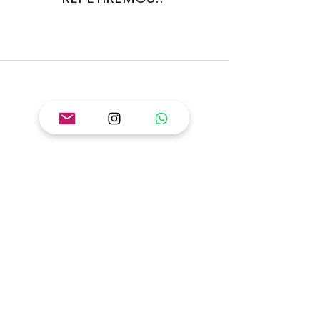
SUSANA GARCÍA, (BCN)
"PREGUNTÉ POR ENVÍO
EXPRESS, YA QUE
NECESITABA UNAS
CAMISETAS PARA REGALAR Y
ME DIJERON TODOS LOS
MODELOS QUE TENÍAN