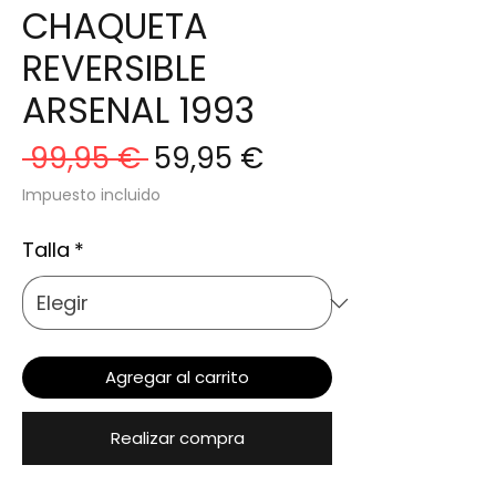
CHAQUETA
REVERSIBLE
ARSENAL 1993
Precio
Precio
 99,95 € 
59,95 €
de
Impuesto incluido
oferta
Talla
*
Agregar al carrito
Realizar compra