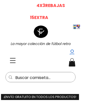
|
|
4X3 EN TODO (
4X3REBAJAS
)
15%
Dto. EXTRA POR LA COMPRA DE 2
(
15EXTRA
) |
La mayor colección de fútbol retro
¡ENVÍO GRATUITO EN TODOS LOS PRODUCTOS!