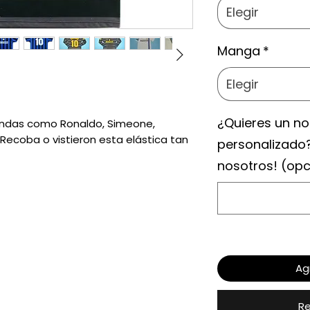
Elegir
Manga
*
Elegir
¿Quieres un n
ndas como Ronaldo, Simeone,
 Recoba o vistieron esta elástica tan
personalizado
nosotros! (opc
Ag
Re