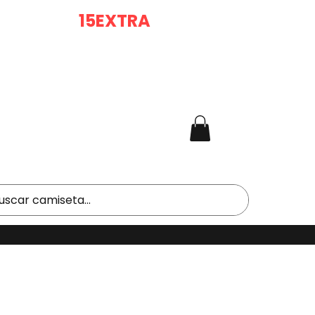
RA DE 2 (
15EXTRA
) |