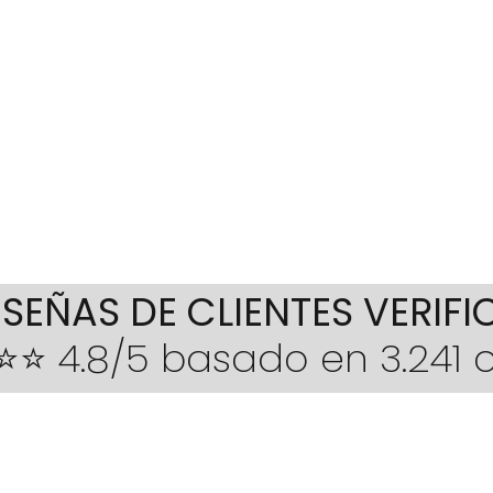
entrega
M
170
importe íntegro 
L
175
XL
180
XXL
190-
ESEÑAS DE CLIENTES VERIF
⭐ 4.8/5 basado en 3.241 