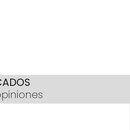
-175
51-
69-
del pedido
53CM
71CM
-180
53-
71-
55CM
73CM
-190
55-
73-
57CM
76CM
195
57-
76-
60CM
79CM
ICADOS
opiniones