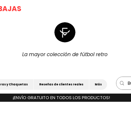
|
BAJAS
)
15% Dto. EXTRA POR LA COMP
La mayor colección de fútbol retro
ras y Chaquetas
Reseñas de clientes reales
Más
¡ENVÍO GRATUITO EN TODOS LOS PRODUCTOS!