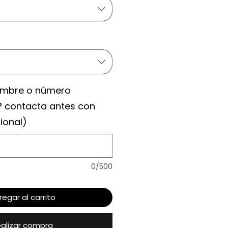
ombre o número
? contacta antes con
ional)
0/500
regar al carrito
alizar compra