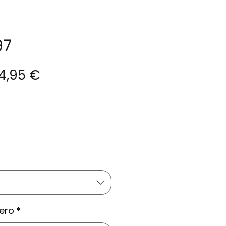
97
recio
Precio
4,95 €
de
oferta
ero
*