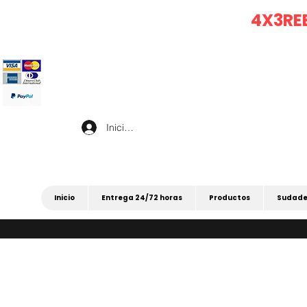
|
4X3 EN TODO (
4X3RE
Iniciar sesión
Inicio
Entrega 24/72 horas
Productos
Sudade