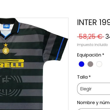
INTER 19
P
 58,25 € 
3
Impuesto incluido
Equipación
*
Talla
*
Elegir
Nombre y núm