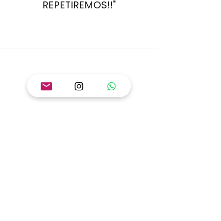
REPETIREMOS!!"
SUSANA GARCÍA, (BCN)
"PREGUNTÉ POR ENVÍO
EXPRESS, YA QUE
NECESITABA UNAS
CAMISETAS PARA REGALAR Y
ME DIJERON TODOS LOS