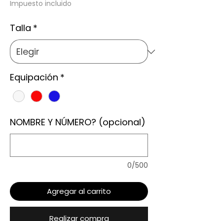
de
Impuesto incluido
oferta
Talla
*
Equipación
*
NOMBRE Y NÚMERO? (opcional)
0/500
Agregar al carrito
Realizar compra