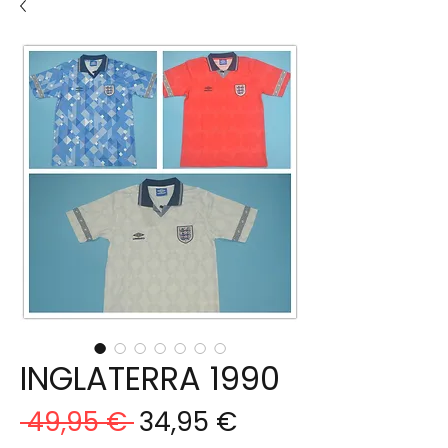
INGLATERRA 1990
Precio
Precio
 49,95 € 
34,95 €