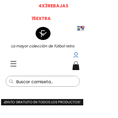
|
|
4X3 EN TODO (
4X3REBAJAS
)
15%
Dto. EXTRA POR LA COMPRA DE 2
(
15EXTRA
) |
La mayor colección de fútbol retro
¡ENVÍO GRATUITO EN TODOS LOS PRODUCTOS!