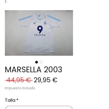
MARSELLA 2003
Precio
Precio
 44,95 € 
29,95 €
de
Impuesto incluido
oferta
Talla
*