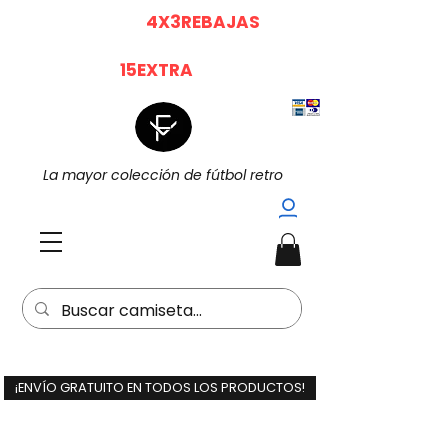
|
|
4X3 EN TODO (
4X3REBAJAS
)
15%
Dto. EXTRA POR LA COMPRA DE 2
(
15EXTRA
) |
La mayor colección de fútbol retro
¡ENVÍO GRATUITO EN TODOS LOS PRODUCTOS!