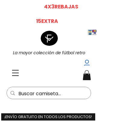
|
|
4X3 EN TODO (
4X3REBAJAS
)
15%
Dto. EXTRA POR LA COMPRA DE 2
(
15EXTRA
) |
La mayor colección de fútbol retro
¡ENVÍO GRATUITO EN TODOS LOS PRODUCTOS!