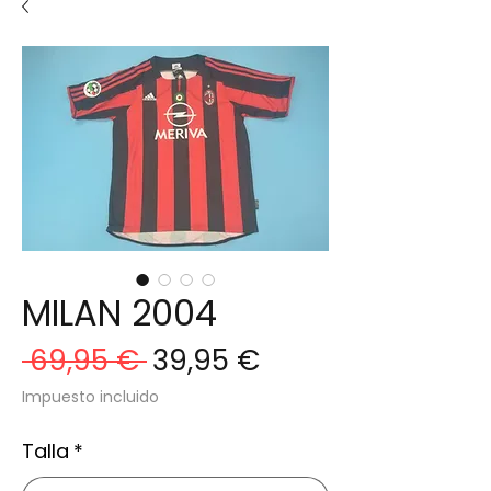
MILAN 2004
Precio
Precio
 69,95 € 
39,95 €
de
Impuesto incluido
oferta
Talla
*