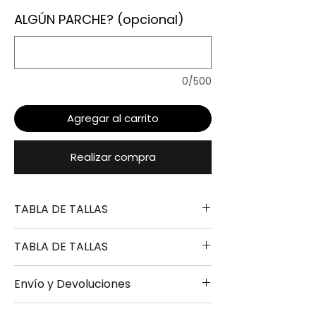
ALGÚN PARCHE? (opcional)
0/500
Agregar al carrito
Realizar compra
TABLA DE TALLAS
TABLA DE TALLAS
TALLA
ALTURA
PECHO
LARGO
Envío y Devoluciones
S
165-170
49-
67-
TALLA
ALTURA
PECHO
LARGO
51CM
69CM