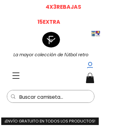
|
|
4X3 EN TODO (
4X3REBAJAS
)
15%
Dto. EXTRA POR LA COMPRA DE 2
(
15EXTRA
) |
La mayor colección de fútbol retro
¡ENVÍO GRATUITO EN TODOS LOS PRODUCTOS!