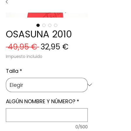
OSASUNA 2010
Precio
Precio
 49,95 € 
32,95 €
de
Impuesto incluido
oferta
Talla
*
ALGÚN NOMBRE Y NÚMERO?
*
0/500