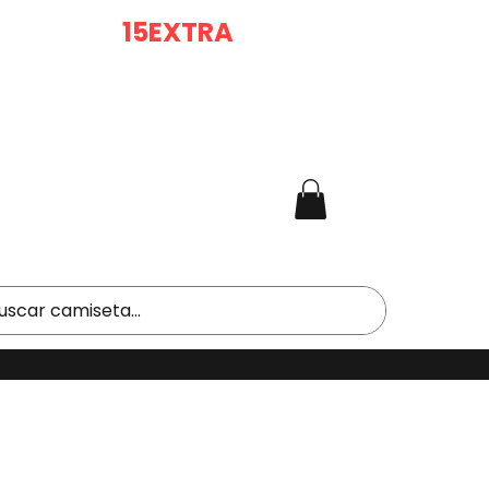
RA DE 2 (
15EXTRA
) |