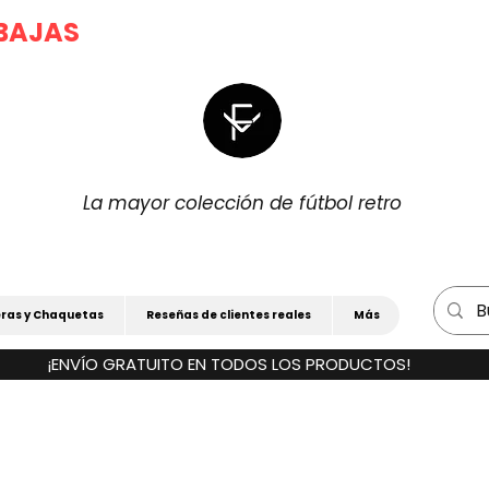
|
BAJAS
)
15% Dto. EXTRA POR LA COMP
La mayor colección de fútbol retro
ras y Chaquetas
Reseñas de clientes reales
Más
¡ENVÍO GRATUITO EN TODOS LOS PRODUCTOS!