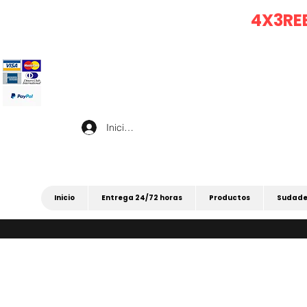
|
4X3 EN TODO (
4X3RE
Iniciar sesión
Inicio
Entrega 24/72 horas
Productos
Sudade