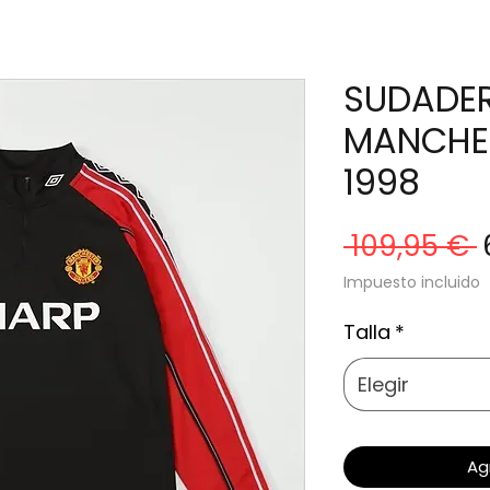
SUDADE
MANCHES
1998
 109,95 € 
Impuesto incluido
Talla
*
Elegir
Ag