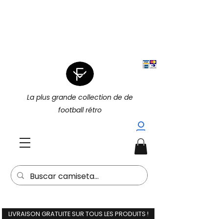
|
4 POUR 3 SUR TOUT (PROMOTION
|
4 POUR 3)
15 % DE RÉDUCTION
SUPPLÉMENTAIRE À L'ACHAT DE 2
(15EXTRA) |
La plus grande collection de de
football rétro
LIVRAISON GRATUITE SUR TOUS LES PRODUITS !