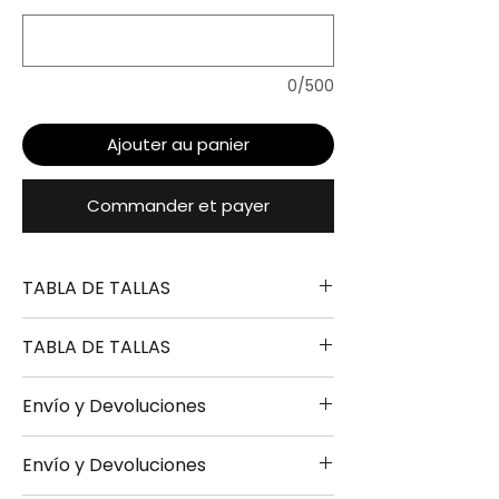
0/500
Ajouter au panier
Commander et payer
TABLA DE TALLAS
TABLA DE TALLAS
TALLA
ALTURA
PECHO
LARGO
Envío y Devoluciones
S
165-170
49-
67-
TALLA
ALTURA
PECHO
LARGO
51CM
69CM
Envío y Devoluciones
- Envío 24/48h disponible bajo
S
165-170
49-
67-
M
170-175
51-
69-