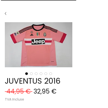
JUVENTUS 2016
Prix
Prix
 44,95 € 
32,95 €
original
promotionnel
TVA Incluse