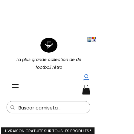
|
4 POUR 3 SUR TOUT (PROMOTION
|
4 POUR 3)
15 % DE RÉDUCTION
SUPPLÉMENTAIRE À L'ACHAT DE 2
(15EXTRA) |
La plus grande collection de de
football rétro
LIVRAISON GRATUITE SUR TOUS LES PRODUITS !