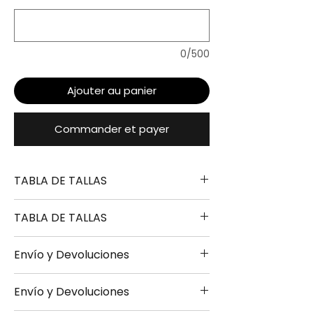
0/500
Ajouter au panier
Commander et payer
TABLA DE TALLAS
TABLA DE TALLAS
TALLA
ALTURA
PECHO
LARGO
Envío y Devoluciones
S
165-170
49-
67-
TALLA
ALTURA
PECHO
LARGO
51CM
69CM
Envío y Devoluciones
- Envío 24/48h disponible bajo
S
165-170
49-
67-
M
170-175
51-
69-