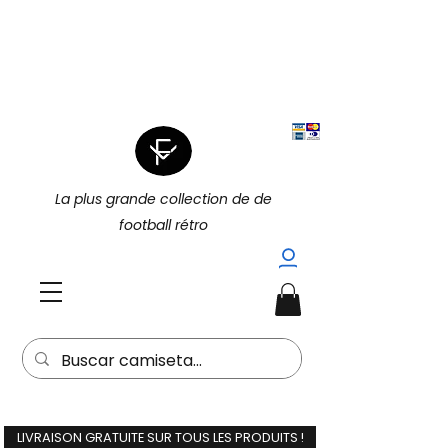
|
4 POUR 3 SUR TOUT (PROMOTION
|
4 POUR 3)
15 % DE RÉDUCTION
SUPPLÉMENTAIRE À L'ACHAT DE 2
(15EXTRA) |
La plus grande collection de de
football rétro
LIVRAISON GRATUITE SUR TOUS LES PRODUITS !