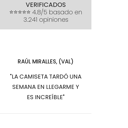
VERIFICADOS
importe íntegro del pedido
⭐⭐⭐⭐⭐ 4.8/5 basado en
3.241 opiniones
RAÚL MIRALLES, (VAL)
"LA CAMISETA TARDÓ UNA
SEMANA EN LLEGARME Y
ES INCREÍBLE"