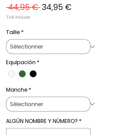
Prix
Prix
 44,95 € 
34,95 €
original
promotionnel
TVA Incluse
Taille
*
Equipación
*
Manche
*
ALGÚN NOMBRE Y NÚMERO?
*