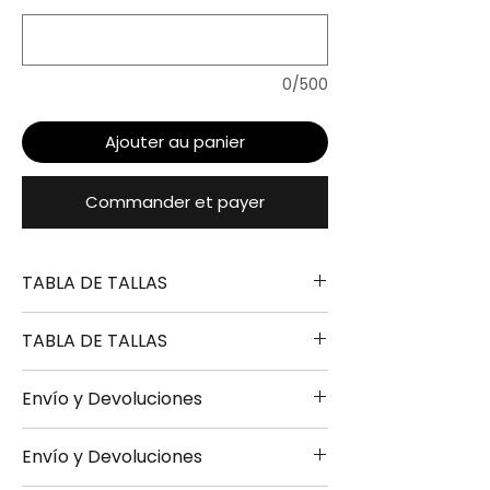
0/500
Ajouter au panier
Commander et payer
TABLA DE TALLAS
TABLA DE TALLAS
TALLA
ALTURA
PECHO
LARGO
Envío y Devoluciones
S
165-170
49-
67-
TALLA
ALTURA
PECHO
LARGO
51CM
69CM
Envío y Devoluciones
- Envío 24/48h disponible bajo
S
165-170
49-
67-
M
170-175
51-
69-