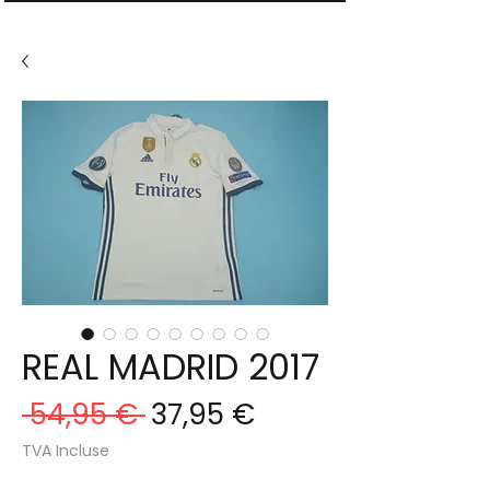
REAL MADRID 2017
Prix
Prix
 54,95 € 
37,95 €
original
promotionnel
TVA Incluse