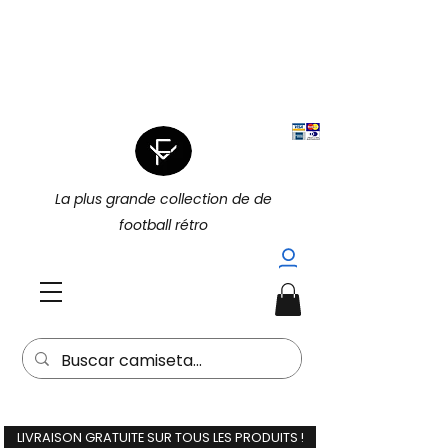
|
4 POUR 3 SUR TOUT (PROMOTION
|
4 POUR 3)
15 % DE RÉDUCTION
SUPPLÉMENTAIRE À L'ACHAT DE 2
(15EXTRA) |
La plus grande collection de de
football rétro
LIVRAISON GRATUITE SUR TOUS LES PRODUITS !