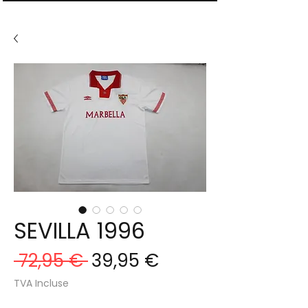
SEVILLA 1996
Prix
Prix
 72,95 € 
39,95 €
original
promotionnel
TVA Incluse