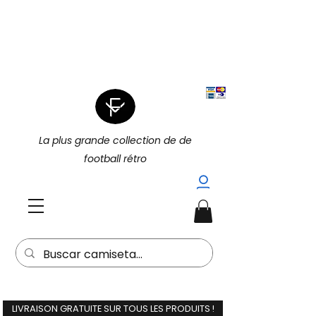
|
4 POUR 3 SUR TOUT (PROMOTION
|
4 POUR 3)
15 % DE RÉDUCTION
SUPPLÉMENTAIRE À L'ACHAT DE 2
(15EXTRA) |
La plus grande collection de de
football rétro
LIVRAISON GRATUITE SUR TOUS LES PRODUITS !