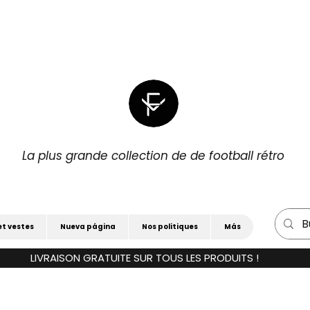
|
POUR 3)
15 % DE RÉDUCTION SUPPLÉM
La plus grande collection de de football rétro
et vestes
Nueva página
Nos politiques
Más
LIVRAISON GRATUITE SUR TOUS LES PRODUITS !