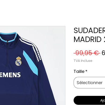
SUDADER
MADRID 
P
 99,95 € 
6
o
TVA Incluse
Taille
*
Sélectionner
Aj