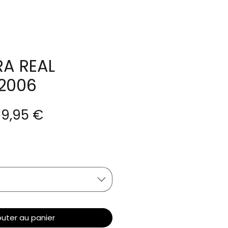
A REAL
2006
rix
Prix
9,95 €
riginal
promotionnel
outer au panier